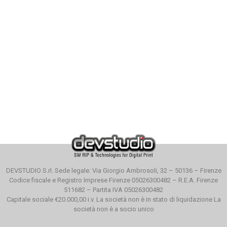
DEVSTUDIO S.rl. Sede legale: Via Giorgio Ambrosoli, 32 – 50136 – Firenze
Codice fiscale e Registro Imprese Firenze 05026300482 – R.E.A. Firenze
511682 – Partita IVA 05026300482
Capitale sociale €20.000,00 i.v. La società non è in stato di liquidazione La
società non è a socio unico